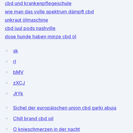
cbd und krankenpflegeschule
wie man das volle spektrum dämpft cbd
unkraut ölmaschine
cbd juul pods nashville
dose hunde haben minze cbd öl
sk
rl
bMV
zXCJ
JtYk
Sichel der europäischen union cbd garki abuja
Chill brand cbd oil
O knieschmerzen in der nacht