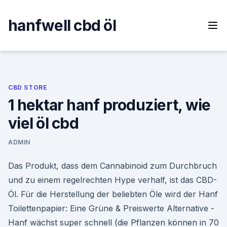
Skip
to
hanfwell cbd öl
content
CBD STORE
1 hektar hanf produziert, wie
viel öl cbd
ADMIN
Das Produkt, dass dem Cannabinoid zum Durchbruch
und zu einem regelrechten Hype verhalf, ist das CBD-
Öl. Für die Herstellung der beliebten Öle wird der Hanf
Toilettenpapier: Eine Grüne & Preiswerte Alternative -
Hanf wächst super schnell (die Pflanzen können in 70